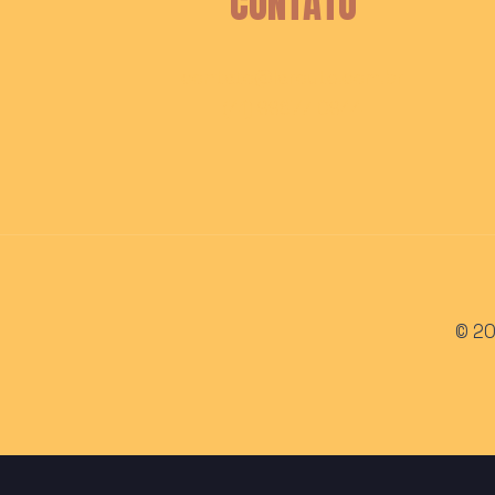
CONTATO
contato@laroute.com.br
(41) 99677-0944
© 20