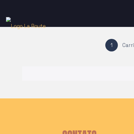
1
Carr