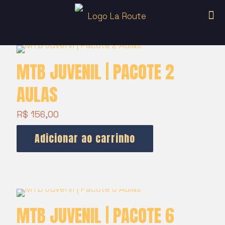
MTB JUVENIL | PACOTE 2
AULAS
R$
156,00
Adicionar ao carrinho
MTB JUVENIL | PACOTE 6