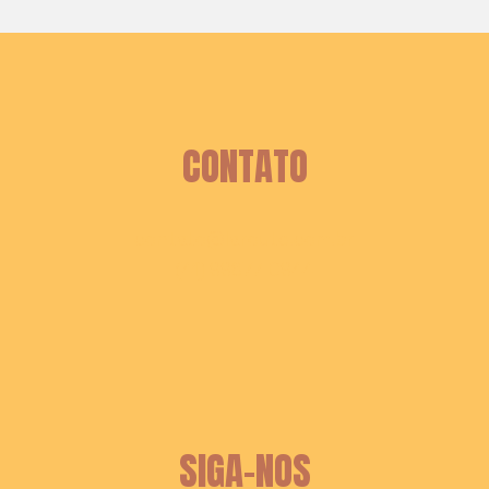
CONTATO
contato@laroute.com.br
(41) 99677-0944
SIGA-NOS