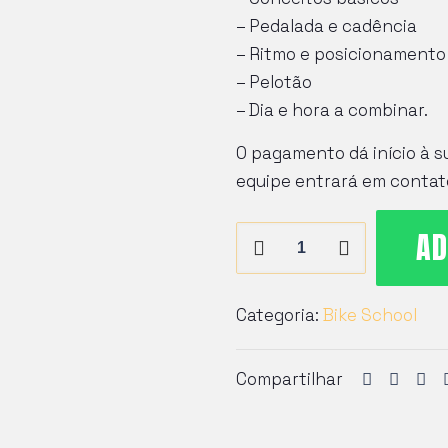
– Pedalada e cadência
– Ritmo e posicionamento
– Pelotão
– Dia e hora a combinar.
O pagamento dá início à s
equipe entrará em contato
Técnica
AD
Ciclismo
Iniciantes
Categoria:
Bike School
|
Pacote
6
Compartilhar
Aulas
quantidade