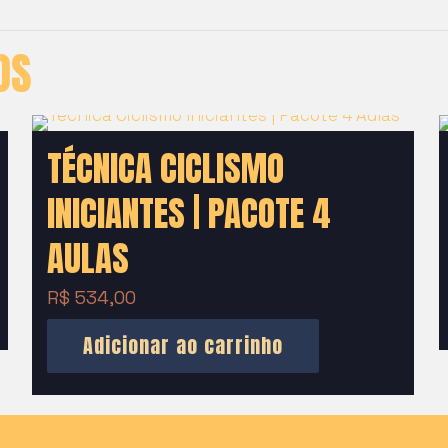
OS
TÉCNICA CICLISMO
INICIANTES | PACOTE 4
AULAS
R$
534,00
Adicionar ao carrinho