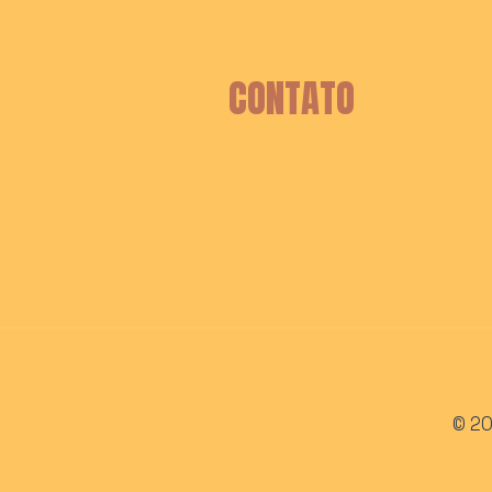
CONTATO
contato@laroute.com.br
(41) 99677-0944
© 20