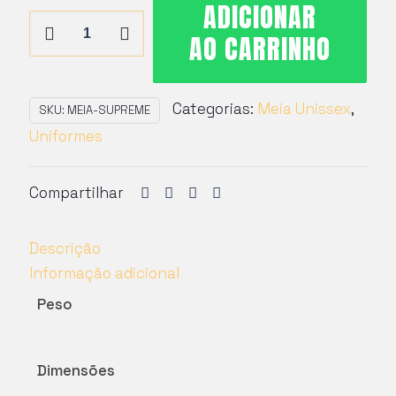
ADICIONAR
Meia
AO CARRINHO
Ciclismo
Supreme
Unissex
Categorias:
Meia Unissex
,
SKU:
MEIA-SUPREME
quantidade
Uniformes
Compartilhar
Descrição
Informação adicional
Peso
0,10 kg
Dimensões