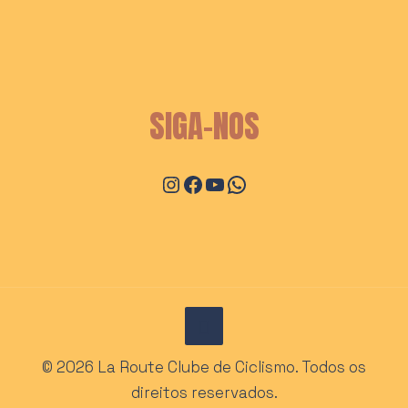
do
produto
SIGA-NOS
Instagram
Facebook
Youtube
WhatsApp
© 2026 La Route Clube de Ciclismo. Todos os
direitos reservados.